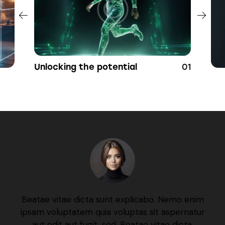
Unlocking the potential
01
Beatae vitae dicta sunt explicabo. Nemo enim
ipsam voluptatem quia voluptas sit aspernatur
aut odit aut fugit, sed. Beatae vitae dicta.