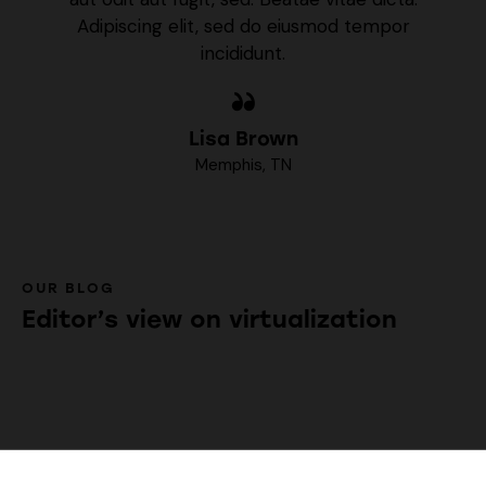
Adipiscing elit, sed do eiusmod tempor
incididunt.
Lisa Brown
Memphis, TN
OUR BLOG
Editor’s view on virtualization