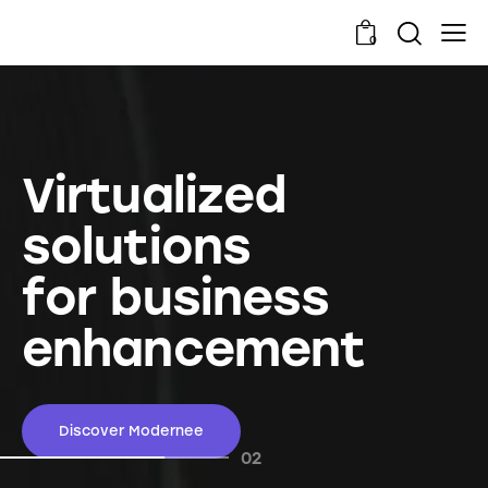
0
V
i
r
t
u
a
l
i
z
e
d
s
o
l
u
t
i
o
n
s
f
o
r
b
u
s
i
n
e
s
s
e
n
h
a
n
c
e
m
e
n
t
Discover Modernee
02